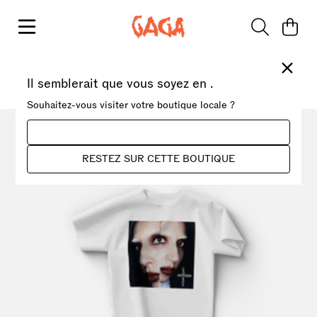
Aller au contenu
Panie
Ferme
Accueil
Il semblerait que vous soyez en
›
MAYHEM
›
Mirrored Photo T-Shirt
.
Souhaitez-vous visiter votre boutique locale ?
ALLER SUR CETTE BOUTIQUE
RESTEZ SUR CETTE BOUTIQUE