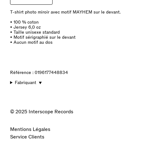
AJOUTER MIRRORED PHOTO T-SHIRT AU PANIER
T-shirt photo miroir avec motif MAYHEM sur le devant.
• 100 % coton
• Jersey 6,0 oz
• Taille unisexe standard
• Motif sérigraphié sur le devant
• Aucun motif au dos
Référence : 0196177448834
Fabriquant
▼
© 2025 Interscope Records
Mentions Légales
Service Clients