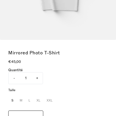
Mirrored Photo T-Shirt
€45,00
Quantité
-
+
Taille
S
M
L
XL
XXL
Ajouter au panier