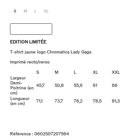
S
M
L
XL
Ajouter au panier
AJOUTER T-SHIRT | T-SHIRT LOGO CHROMATICA LADY GAGA
EDITION LIMITÉE
T-shirt jaune logo Chromatica Lady Gaga
Imprimé recto/verso
S
M
L
XL
XXL
Largeur
Demi-
45,7
50,8
55,9
61
66
Poitrine (en
cm)
Longueur
71,1
73,7
76,2
78,5
81,3
(en cm)
Référence : 0602507207564