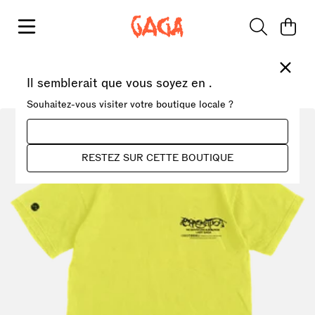
Aller au contenu
Panie
Ferme
Accueil
Il semblerait que vous soyez en
›
T-shirt | T-shirt Logo CHROMATICA Lady Gaga
.
Souhaitez-vous visiter votre boutique locale ?
ALLER SUR CETTE BOUTIQUE
RESTEZ SUR CETTE BOUTIQUE